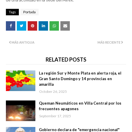
Tags
Portada
MÁS ANTIGUA
MÁS RECIENTE
RELATED POSTS
La región Sur y Monte Plata en alerta roja, el
Gran Santo Domingo y 14 provincias en
amarilla
October 26, 2025
Queman Neumáticos en Villa Central por los
frecuentes apagones
September 17, 2025
Gobierno declara de "emergencia nacional"